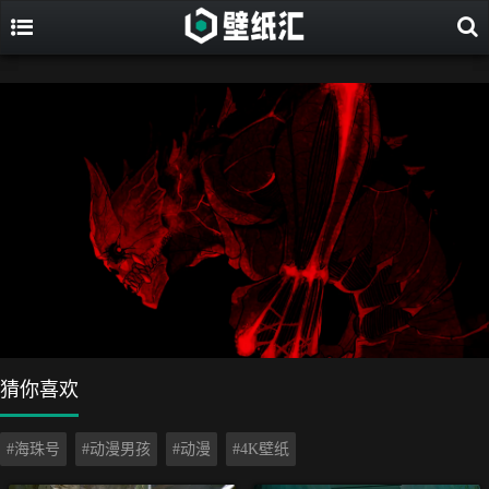
猜你喜欢
#海珠号
#动漫男孩
#动漫
#4K壁纸