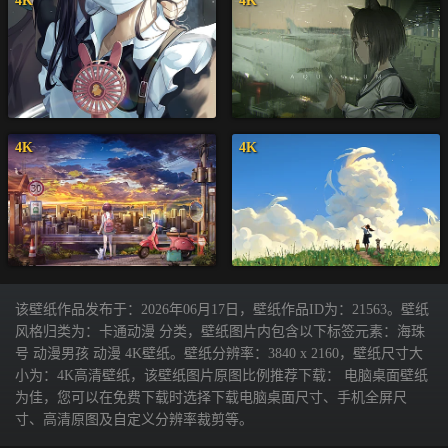
4K
4K
4K
4K
该壁纸作品发布于：2026年06月17日，壁纸作品ID为：21563。壁纸
风格归类为：卡通动漫 分类，壁纸图片内包含以下标签元素：海珠
号 动漫男孩 动漫 4K壁纸。壁纸分辨率：3840 x 2160，壁纸尺寸大
小为：4K高清壁纸，该壁纸图片原图比例推荐下载： 电脑桌面壁纸
为佳，您可以在免费下载时选择下载电脑桌面尺寸、手机全屏尺
寸、高清原图及自定义分辨率裁剪等。