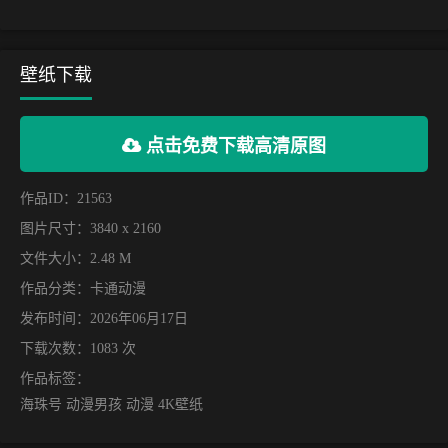
壁纸下载
点击免费下载高清原图
作品ID：21563
图片尺寸：3840 x 2160
文件大小：2.48 M
作品分类：
卡通动漫
发布时间：2026年06月17日
下载次数：1083 次
作品标签：
海珠号 动漫男孩 动漫 4K壁纸