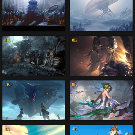
4K
8K
8K
8K
4K
4K