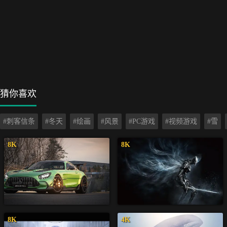
猜你喜欢
#刺客信条
#冬天
#绘画
#风景
#PC游戏
#视频游戏
#雪
8K
8K
8K
4K