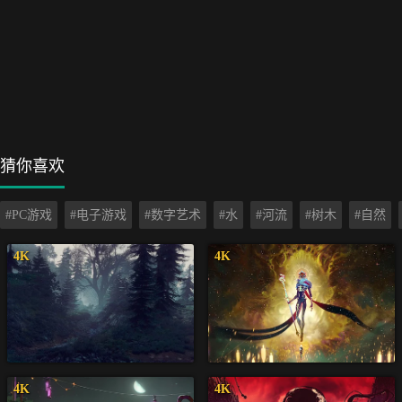
猜你喜欢
#PC游戏
#电子游戏
#数字艺术
#水
#河流
#树木
#自然
4K
4K
4K
4K