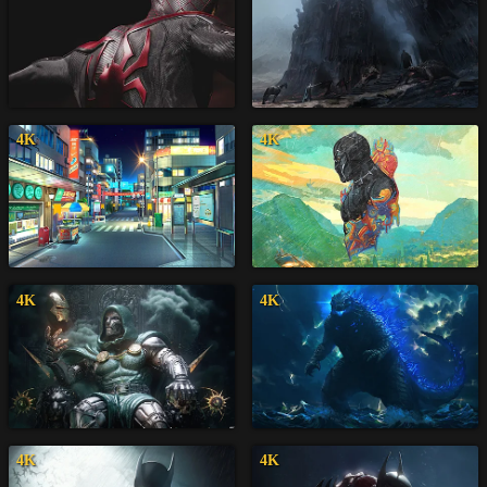
4K
4K
4K
4K
4K
4K