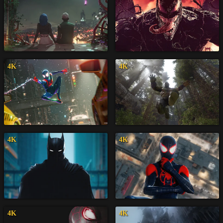
4K
4K
4K
4K
4K
4K