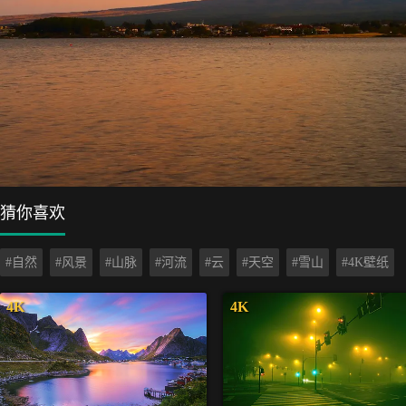
猜你喜欢
#自然
#风景
#山脉
#河流
#云
#天空
#雪山
#4K壁纸
4K
4K