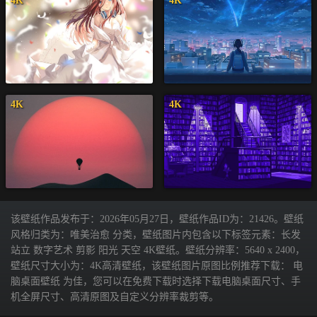
4K
4K
4K
4K
该壁纸作品发布于：2026年05月27日，壁纸作品ID为：21426。壁纸
风格归类为：唯美治愈 分类，壁纸图片内包含以下标签元素：长发
站立 数字艺术 剪影 阳光 天空 4K壁纸。壁纸分辨率：5640 x 2400，
壁纸尺寸大小为：4K高清壁纸，该壁纸图片原图比例推荐下载： 电
脑桌面壁纸 为佳，您可以在免费下载时选择下载电脑桌面尺寸、手
机全屏尺寸、高清原图及自定义分辨率裁剪等。