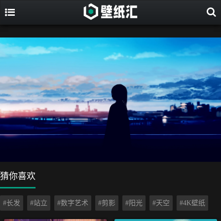
猜你喜欢
#长发
#站立
#数字艺术
#剪影
#阳光
#天空
#4K壁纸