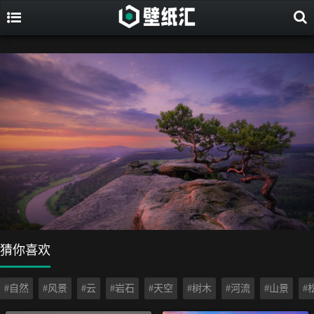
猜你喜欢
#自然
#风景
#云
#岩石
#天空
#树木
#河流
#山景
#