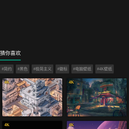
猜你喜欢
#简约
#黑色
#极简主义
#徽标
#电脑壁纸
#4K壁纸
4K
4K
4K
4K