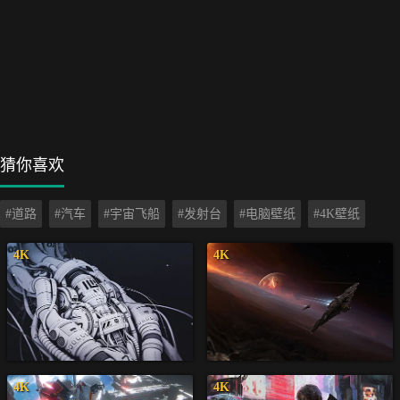
猜你喜欢
#道路
#汽车
#宇宙飞船
#发射台
#电脑壁纸
#4K壁纸
4K
4K
4K
4K