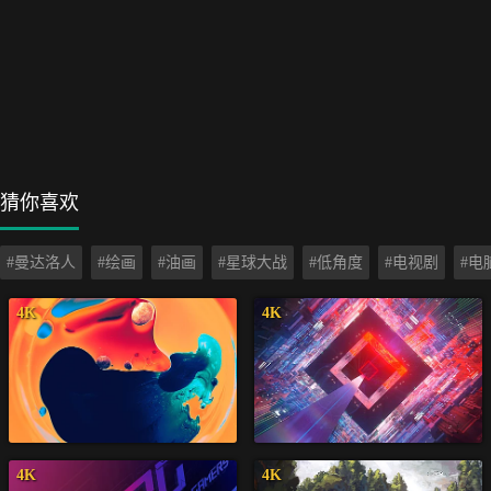
猜你喜欢
#曼达洛人
#绘画
#油画
#星球大战
#低角度
#电视剧
#电
4K
4K
4K
4K