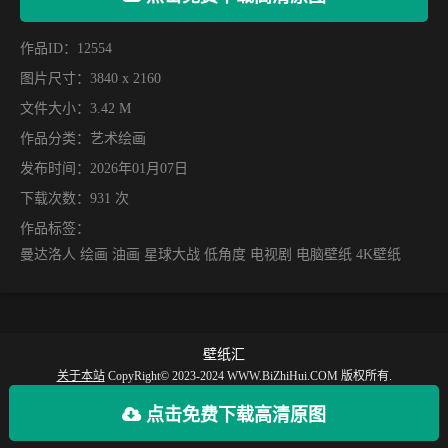
作品ID：12554
图片尺寸：3840 x 2160
文件大小：3.42 M
作品分类：
艺术绘画
发布时间：2026年01月07日
下载次数：931 次
作品标签：
曼达洛人 绘画 油画 星球大战 低角度 电视剧 电脑壁纸 4K壁纸
壁纸汇
关于本站
CopyRight© 2023-2024 WWW.BiZhiHui.COM 版权所有.
【壁纸汇】提供丰富的手机壁纸，电脑壁纸、动漫壁纸、电脑桌面、手机全屏壁
点击免费下载高清原图
纸等最新款、火爆、好看的高清4K、超清8K壁纸图片免费下载。